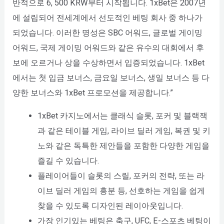
반적으로 6, 500 KRW부터 시작됩니다. 1xBet은 2007년
에 설립되어 전세계에서 선도적인 베팅 회사 중 하나가
되었습니다. 이러한 명성은 SBC 어워드, 글로벌 게이밍
어워드, 국제 게이밍 어워드와 같은 유수의 대회에서 후
보에 오르거나 상을 수상하면서 입증되었습니다. 1xBet
에서는 첫 입금 보너스, 금요일 보너스, 생일 보너스 등 다
양한 보너스와 1xBet 프로모션을 제공합니다.”
1xBet 카지노에서는 클래식 슬롯, 포커 및 블랙잭
과 같은 테이블 게임, 라이브 딜러 게임, 복권 및 키
노와 같은 독특한 제안들을 포함한 다양한 게임을
즐길 수 있습니다.
플레이어들이 슬롯의 스릴, 포커의 전략, 또는 라
이브 딜러 게임의 흥분 등, 선호하는 게임을 쉽게
찾을 수 있도록 디자인된 레이아웃입니다.
가장 인기있는 베팅은 축구, UFC, E-스포츠 베팅이