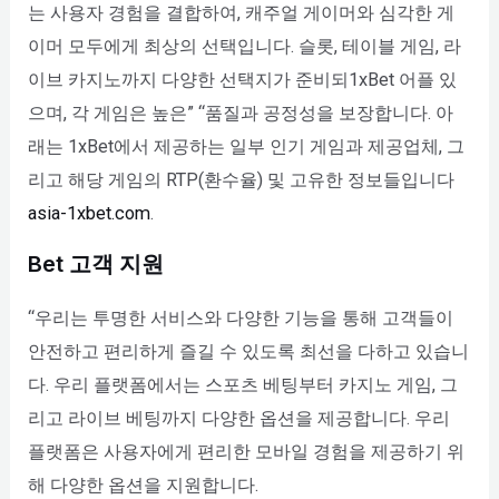
는 사용자 경험을 결합하여, 캐주얼 게이머와 심각한 게
이머 모두에게 최상의 선택입니다. 슬롯, 테이블 게임, 라
이브 카지노까지 다양한 선택지가 준비되1xBet 어플 있
으며, 각 게임은 높은” “품질과 공정성을 보장합니다. 아
래는 1xBet에서 제공하는 일부 인기 게임과 제공업체, 그
리고 해당 게임의 RTP(환수율) 및 고유한 정보들입니다
asia-1xbet.com
.
Bet 고객 지원
“우리는 투명한 서비스와 다양한 기능을 통해 고객들이
안전하고 편리하게 즐길 수 있도록 최선을 다하고 있습니
다. 우리 플랫폼에서는 스포츠 베팅부터 카지노 게임, 그
리고 라이브 베팅까지 다양한 옵션을 제공합니다. 우리
플랫폼은 사용자에게 편리한 모바일 경험을 제공하기 위
해 다양한 옵션을 지원합니다.