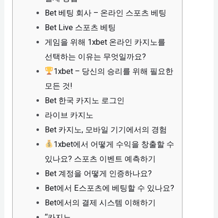
Bet 베팅 회사 – 온라인 스포츠 베팅
Bet Live 스포츠 베팅
게임을 위해 1xbet 온라인 카지노를
선택하는 이유는 무엇일까요?
1xbet – 당신의 승리를 위해 필요한
모든 것!
Bet 한국 카지노 로그인
라이브 카지노
Bet 카지노, 모바일 기기에서의 경험
1xbet에서 어떻게 수익을 창출할 수
있나요? 스포츠 이벤트 예측하기
Bet 계정을 어떻게 인증하나요?
Bet에서 E스포츠에 베팅할 수 있나요?
Bet에서의 결제 시스템 이해하기
“카지노