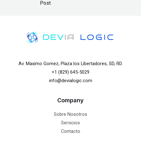
Post
Av. Maximo Gomez, Plaza los Libertadores, SD, RD.
+1 (829) 645-5029
info@devialogic.com
Company
Sobre Nosotros
Servicios
Contacto