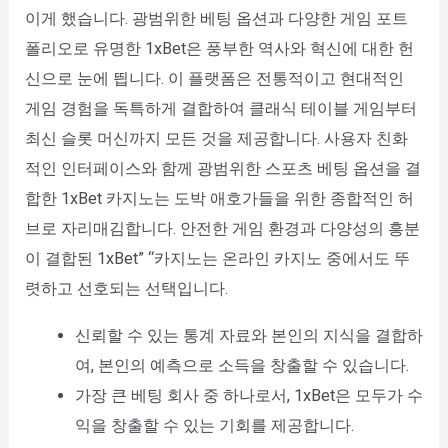
이게 했습니다. 광범위한 베팅 옵션과 다양한 게임 포트
폴리오로 유명한 1xBet은 풍부한 역사와 혁신에 대한 헌
신으로 눈에 띕니다. 이 플랫폼은 전통적이고 현대적인
게임 경험을 독특하게 결합하여 클래식 테이블 게임부터
최신 슬롯 머신까지 모든 것을 제공합니다. 사용자 친화
적인 인터페이스와 함께 광범위한 스포츠 베팅 옵션을 결
합한 1xBet 카지노는 도박 애호가들을 위한 종합적인 허
브로 자리매김합니다. 안전한 게임 환경과 다양성의 흥분
이 결합된 1xBet” “카지노는 온라인 카지노 중에서도 뚜
렷하고 선호되는 선택입니다.
신뢰할 수 있는 통계 자료와 본인의 지식을 결합하
여, 본인의 예측으로 소득을 창출할 수 있습니다.
가장 큰 베팅 회사 중 하나로서, 1xBet은 모두가 수
익을 창출할 수 있는 기회를 제공합니다.