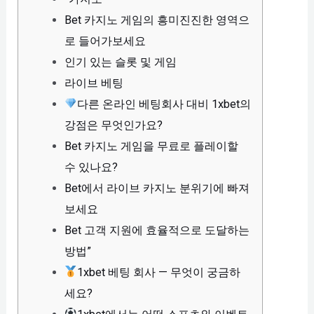
Bet 카지노 게임의 흥미진진한 영역으
로 들어가보세요
인기 있는 슬롯 및 게임
라이브 베팅
다른 온라인 베팅회사 대비 1xbet의
강점은 무엇인가요?
Bet 카지노 게임을 무료로 플레이할
수 있나요?
Bet에서 라이브 카지노 분위기에 빠져
보세요
Bet 고객 지원에 효율적으로 도달하는
방법”
1xbet 베팅 회사 — 무엇이 궁금하
세요?