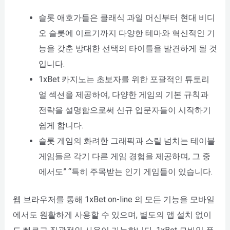
슬롯 애호가들은 클래식 과일 머신부터 현대 비디
오 슬롯에 이르기까지 다양한 테마와 혁신적인 기
능을 갖춘 방대한 선택의 타이틀을 발견하게 될 것
입니다.
1xBet 카지노는 초보자를 위한 포괄적인 튜토리
얼 섹션을 제공하여, 다양한 게임의 기본 규칙과
전략을 설명함으로써 신규 입문자들이 시작하기
쉽게 합니다.
슬롯 게임의 화려한 그래픽과 스릴 넘치는 테이블
게임들은 각기 다른 게임 경험을 제공하며, 그 중
에서도” “특히 주목받는 인기 게임들이 있습니다.
웹 브라우저를 통해 1xBet on-line 의 모든 기능을 모바일
에서도 원활하게 사용할 수 있으며, 별도의 앱 설치 없이