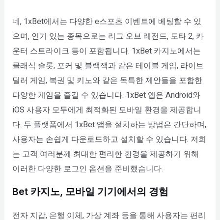
네, 1xBet에서는 다양한 e스포츠 이벤트에 베팅할 수 있
으며, 인기 있는 종목으로는 리그 오브 레전드, 도타 2, 카
운터 스트라이크 등이 포함됩니다. 1xBet 카지노에서는
클래식 슬롯, 포커 및 블랙잭과 같은 테이블 게임, 라이브
딜러 게임, 복권 및 키노와 같은 독특한 제안들을 포함한
다양한 게임을 즐길 수 있습니다. 1xBet 앱은 Android와
iOS 사용자 모두에게 최적화된 모바일 환경을 제공합니
다. 두 플랫폼에서 1xBet 앱을 설치하는 방법은 간단하며,
사용자는 손쉽게 다운로드하고 설치할 수 있습니다. 저희
는 고객 여러분께 최대한 편리한 환경을 제공하기 위해
이러한 다양한 로그인 옵션을 준비했습니다.
Bet 카지노, 모바일 기기에서의 경험
전자 지갑, 은행 이체, 가상 계좌 등을 통해 사용자는 편리