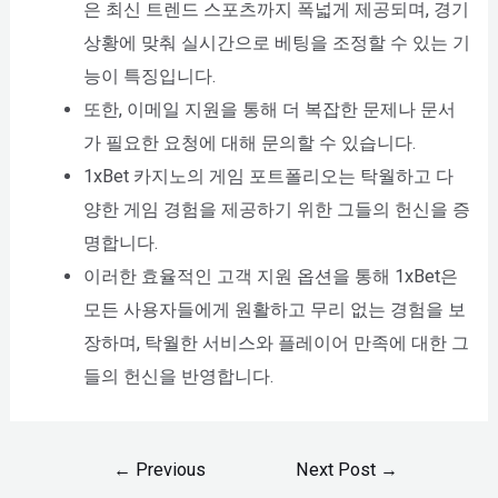
은 최신 트렌드 스포츠까지 폭넓게 제공되며, 경기
상황에 맞춰 실시간으로 베팅을 조정할 수 있는 기
능이 특징입니다.
또한, 이메일 지원을 통해 더 복잡한 문제나 문서
가 필요한 요청에 대해 문의할 수 있습니다.
1xBet 카지노의 게임 포트폴리오는 탁월하고 다
양한 게임 경험을 제공하기 위한 그들의 헌신을 증
명합니다.
이러한 효율적인 고객 지원 옵션을 통해 1xBet은
모든 사용자들에게 원활하고 무리 없는 경험을 보
장하며, 탁월한 서비스와 플레이어 만족에 대한 그
들의 헌신을 반영합니다.
←
Previous
Next Post
→