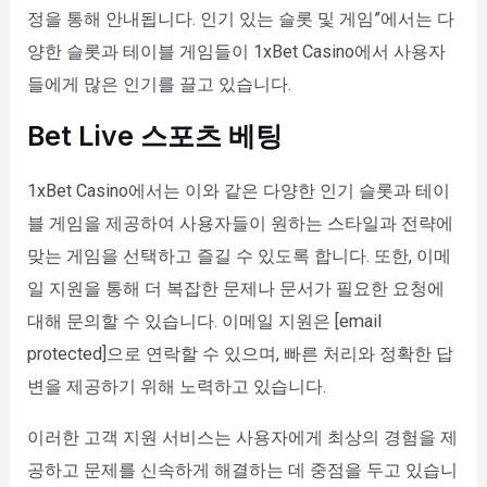
정을 통해 안내됩니다. 인기 있는 슬롯 및 게임”에서는 다
양한 슬롯과 테이블 게임들이 1xBet Casino에서 사용자
들에게 많은 인기를 끌고 있습니다.
Bet Live 스포츠 베팅
1xBet Casino에서는 이와 같은 다양한 인기 슬롯과 테이
블 게임을 제공하여 사용자들이 원하는 스타일과 전략에
맞는 게임을 선택하고 즐길 수 있도록 합니다. 또한, 이메
일 지원을 통해 더 복잡한 문제나 문서가 필요한 요청에
대해 문의할 수 있습니다. 이메일 지원은 [email
protected]으로 연락할 수 있으며, 빠른 처리와 정확한 답
변을 제공하기 위해 노력하고 있습니다.
이러한 고객 지원 서비스는 사용자에게 최상의 경험을 제
공하고 문제를 신속하게 해결하는 데 중점을 두고 있습니