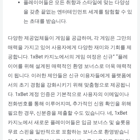
플레이어들은 모든 취향과 스타일에 맞는 다양성
을 갖춘 끝없는 엔터테인먼트 세계를 탐험할 수 있
는 초대를 받습니다.
다양한 제공업체들이 게임을 공급하며, 각 게임은 그만의
매력을 가지고 있어 사용자에게 다양한 재미와 기회를 제
공합니다. 1xBet 카지노에서의 게임 여정은 신규” “플레
이어를 위해 설계된 매력적인 환영 보너스로 더욱 매력적
이 됩니다. 이러한 제안들은 신규 이용자들에게 플랫폼에
서의 초기 경험을 강화시키기 위해 맞춤형으로 제공됩니
다. 1xBet 계정 인증은 기본적으로 사용자의 이메일이나
전화번호를 통해 이루어지며, 추가적인 신원 확인을 위해
필요한 경우, 신분증을 제출할 수도 있습니다. 네, 1xBet
카지노에서 새로운 플레이어들은 입금 보너스 및 슬롯용
무료 스핀을 일반적으로 포함하는 보너스로 환영받습니