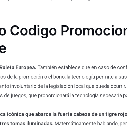
o Codigo Promocion
e
 Ruleta Europea.
También establece que en caso de confl
os de la promoción o el bono, la tecnología permite a su
to involuntario de la legislación local que pueda ocurrir.
 de juegos, que proporcionará la tecnología necesaria pa
a icónica que abarca la fuerte cabeza de un tigre rojo,
s tres tomas iluminadas.
Matemáticamente hablando, pero