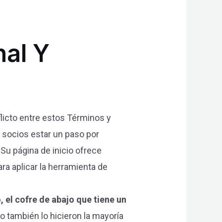
al Y
icto entre estos Términos y
s socios estar un paso por
 Su página de inicio ofrece
ra aplicar la herramienta de
 el cofre de abajo que tiene un
 también lo hicieron la mayoría