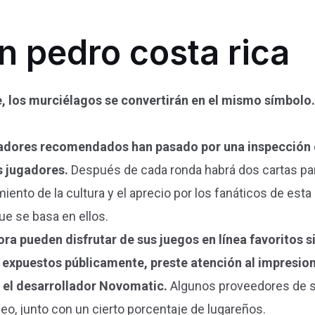
n pedro costa rica
, los murciélagos se convertirán en el mismo símbolo
eradores recomendados han pasado por una inspección 
s jugadores.
Después de cada ronda habrá dos cartas para
iento de la cultura y el aprecio por los fanáticos de es
ue se basa en ellos.
a pueden disfrutar de sus juegos en línea favoritos s
 expuestos públicamente, preste atención al impresio
r el desarrollador Novomatic.
Algunos proveedores de s
eo, junto con un cierto porcentaje de lugareños.