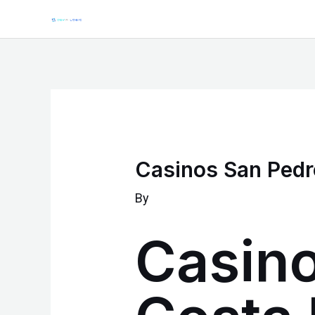
Skip
Post
to
navigation
content
Casinos San Pedr
By
Casino