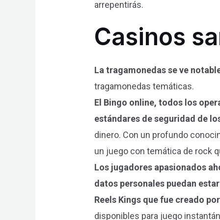
arrepentirás.
Casinos sa
La tragamonedas se ve notable
tragamonedas temáticas.
El Bingo online, todos los op
estándares de seguridad de lo
dinero. Con un profundo conocim
un juego con temática de rock q
Los jugadores apasionados ahor
datos personales puedan estar
Reels Kings que fue creado po
disponibles para juego instantán