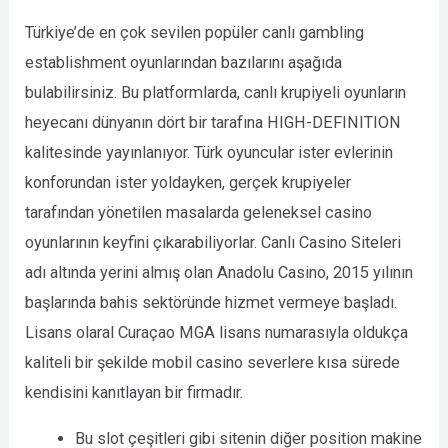
Türkiye’de en çok sevilen popüler canlı gambling
establishment oyunlarından bazılarını aşağıda
bulabilirsiniz. Bu platformlarda, canlı krupiyeli oyunların
heyecanı dünyanın dört bir tarafına HIGH-DEFINITION
kalitesinde yayınlanıyor. Türk oyuncular ister evlerinin
konforundan ister yoldayken, gerçek krupiyeler
tarafından yönetilen masalarda geleneksel casino
oyunlarının keyfini çıkarabiliyorlar. Canlı Casino Siteleri
adı altında yerini almış olan Anadolu Casino, 2015 yılının
başlarında bahis sektöründe hizmet vermeye başladı.
Lisans olaral Curaçao MGA lisans numarasıyla oldukça
kaliteli bir şekilde mobil casino severlere kısa sürede
kendisini kanıtlayan bir firmadır.
Bu slot çeşitleri gibi sitenin diğer position makine