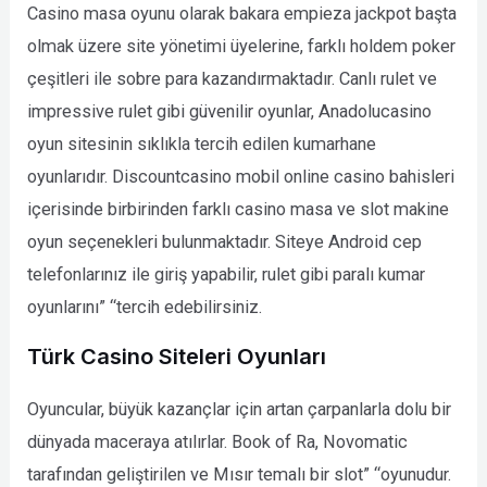
Casino masa oyunu olarak bakara empieza jackpot başta
olmak üzere site yönetimi üyelerine, farklı holdem poker
çeşitleri ile sobre para kazandırmaktadır. Canlı rulet ve
impressive rulet gibi güvenilir oyunlar, Anadolucasino
oyun sitesinin sıklıkla tercih edilen kumarhane
oyunlarıdır. Discountcasino mobil online casino bahisleri
içerisinde birbirinden farklı casino masa ve slot makine
oyun seçenekleri bulunmaktadır. Siteye Android cep
telefonlarınız ile giriş yapabilir, rulet gibi paralı kumar
oyunlarını” “tercih edebilirsiniz.
Türk Casino Siteleri Oyunları
Oyuncular, büyük kazançlar için artan çarpanlarla dolu bir
dünyada maceraya atılırlar. Book of Ra, Novomatic
tarafından geliştirilen ve Mısır temalı bir slot” “oyunudur.