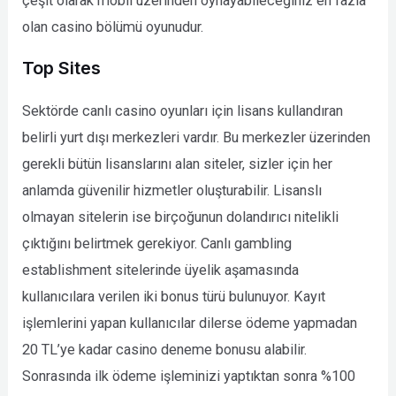
çeşit olarak mobil üzerinden oynayabileceğiniz en fazla
olan casino bölümü oyunudur.
Top Sites
Sektörde canlı casino oyunları için lisans kullandıran
belirli yurt dışı merkezleri vardır. Bu merkezler üzerinden
gerekli bütün lisanslarını alan siteler, sizler için her
anlamda güvenilir hizmetler oluşturabilir. Lisanslı
olmayan sitelerin ise birçoğunun dolandırıcı nitelikli
çıktığını belirtmek gerekiyor. Canlı gambling
establishment sitelerinde üyelik aşamasında
kullanıcılara verilen iki bonus türü bulunuyor. Kayıt
işlemlerini yapan kullanıcılar dilerse ödeme yapmadan
20 TL’ye kadar casino deneme bonusu alabilir.
Sonrasında ilk ödeme işleminizi yaptıktan sonra %100