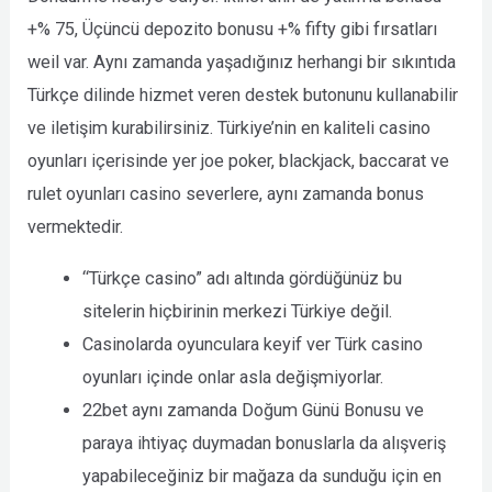
+% 75, Üçüncü depozito bonusu +% fifty gibi fırsatları
weil var. Aynı zamanda yaşadığınız herhangi bir sıkıntıda
Türkçe dilinde hizmet veren destek butonunu kullanabilir
ve iletişim kurabilirsiniz. Türkiye’nin en kaliteli casino
oyunları içerisinde yer joe poker, blackjack, baccarat ve
rulet oyunları casino severlere, aynı zamanda bonus
vermektedir.
“Türkçe casino” adı altında gördüğünüz bu
sitelerin hiçbirinin merkezi Türkiye değil.
Casinolarda oyunculara keyif ver Türk casino
oyunları içinde onlar asla değişmiyorlar.
22bet aynı zamanda Doğum Günü Bonusu ve
paraya ihtiyaç duymadan bonuslarla da alışveriş
yapabileceğiniz bir mağaza da sunduğu için en