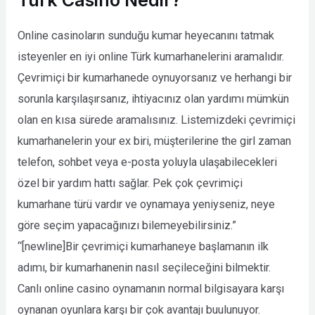
Online casinoların sunduğu kumar heyecanını tatmak
isteyenler en iyi online Türk kumarhanelerini aramalıdır.
Çevrimiçi bir kumarhanede oynuyorsanız ve herhangi bir
sorunla karşılaşırsanız, ihtiyacınız olan yardımı mümkün
olan en kısa sürede aramalısınız. Listemizdeki çevrimiçi
kumarhanelerin your ex biri, müşterilerine the girl zaman
telefon, sohbet veya e-posta yoluyla ulaşabilecekleri
özel bir yardım hattı sağlar. Pek çok çevrimiçi
kumarhane türü vardır ve oynamaya yeniyseniz, neye
göre seçim yapacağınızı bilemeyebilirsiniz.”
“[newline]Bir çevrimiçi kumarhaneye başlamanın ilk
adımı, bir kumarhanenin nasıl seçileceğini bilmektir.
Canlı online casino oynamanın normal bilgisayara karşı
oynanan oyunlara karşı bir çok avantajı buulunuyor.