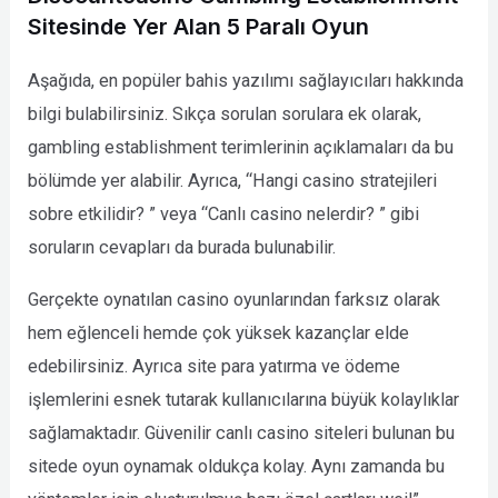
Sitesinde Yer Alan 5 Paralı Oyun
Aşağıda, en popüler bahis yazılımı sağlayıcıları hakkında
bilgi bulabilirsiniz. Sıkça sorulan sorulara ek olarak,
gambling establishment terimlerinin açıklamaları da bu
bölümde yer alabilir. Ayrıca, “Hangi casino stratejileri
sobre etkilidir? ” veya “Canlı casino nelerdir? ” gibi
soruların cevapları da burada bulunabilir.
Gerçekte oynatılan casino oyunlarından farksız olarak
hem eğlenceli hemde çok yüksek kazançlar elde
edebilirsiniz. Ayrıca site para yatırma ve ödeme
işlemlerini esnek tutarak kullanıcılarına büyük kolaylıklar
sağlamaktadır. Güvenilir canlı casino siteleri bulunan bu
sitede oyun oynamak oldukça kolay. Aynı zamanda bu