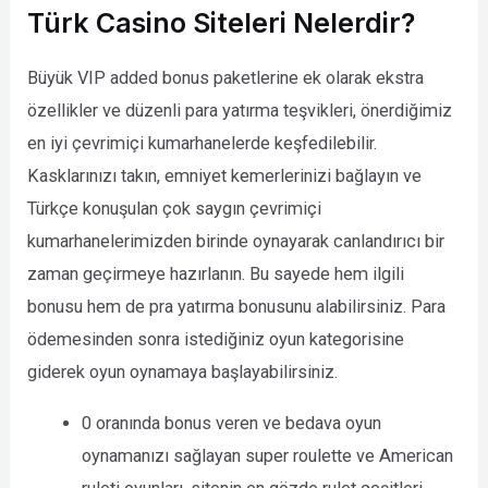
Türk Casino Siteleri Nelerdir?
Büyük VIP added bonus paketlerine ek olarak ekstra
özellikler ve düzenli para yatırma teşvikleri, önerdiğimiz
en iyi çevrimiçi kumarhanelerde keşfedilebilir.
Kasklarınızı takın, emniyet kemerlerinizi bağlayın ve
Türkçe konuşulan çok saygın çevrimiçi
kumarhanelerimizden birinde oynayarak canlandırıcı bir
zaman geçirmeye hazırlanın. Bu sayede hem ilgili
bonusu hem de pra yatırma bonusunu alabilirsiniz. Para
ödemesinden sonra istediğiniz oyun kategorisine
giderek oyun oynamaya başlayabilirsiniz.
0 oranında bonus veren ve bedava oyun
oynamanızı sağlayan super roulette ve American