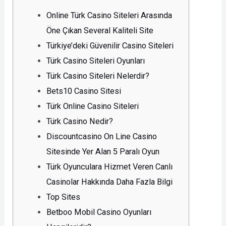
Online Türk Casino Siteleri Arasında
Öne Çıkan Several Kaliteli Site
Türkiye’deki Güvenilir Casino Siteleri
Türk Casino Siteleri Oyunları
Türk Casino Siteleri Nelerdir?
Bets10 Casino Sitesi
Türk Online Casino Siteleri
Türk Casino Nedir?
Discountcasino On Line Casino
Sitesinde Yer Alan 5 Paralı Oyun
Türk Oyunculara Hizmet Veren Canlı
Casinolar Hakkında Daha Fazla Bilgi
Top Sites
Betboo Mobil Casino Oyunları