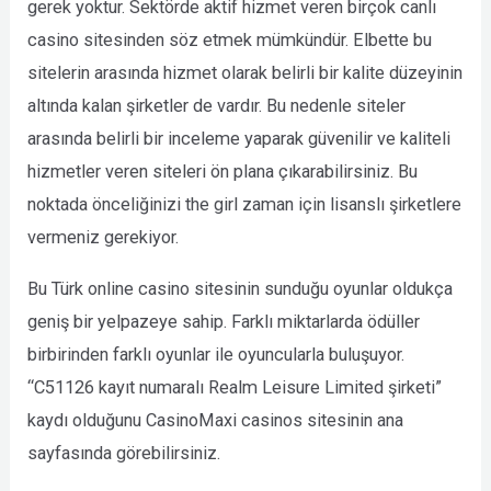
gerek yoktur. Sektörde aktif hizmet veren birçok canlı
casino sitesinden söz etmek mümkündür. Elbette bu
sitelerin arasında hizmet olarak belirli bir kalite düzeyinin
altında kalan şirketler de vardır. Bu nedenle siteler
arasında belirli bir inceleme yaparak güvenilir ve kaliteli
hizmetler veren siteleri ön plana çıkarabilirsiniz. Bu
noktada önceliğinizi the girl zaman için lisanslı şirketlere
vermeniz gerekiyor.
Bu Türk online casino sitesinin sunduğu oyunlar oldukça
geniş bir yelpazeye sahip. Farklı miktarlarda ödüller
birbirinden farklı oyunlar ile oyuncularla buluşuyor.
“C51126 kayıt numaralı Realm Leisure Limited şirketi”
kaydı olduğunu CasinoMaxi casinos sitesinin ana
sayfasında görebilirsiniz.