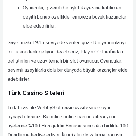
Oyuncular, gizemli bir aşk hikayesine katılırken
çeşitli bonus özellikler empieza büyük kazançlar
elde edebilirler.
Gayet makul %15 seviyede verilen güzel bir yatırımla iyi
bir tutara denk geliyor. Reactoonz, Play’n GO tarafından
geliştirilen ve uzay temalı bir slot oyunudur. Oyuncular,
sevimli uzaylılarla dolu bir dünyada büyük kazançlar elde
edebilirler.
Türk Casino Siteleri
Türk Lirası ile WebbySlot casinos sitesinde oyun
oynayabilirsiniz. Bu online online casino sitesi yeni
üyelerine %100 Hoş geldin Bonusu sunmakla birlikte 100
Döndürme hediye ediyor. İkinci afin de yatırma bonusu