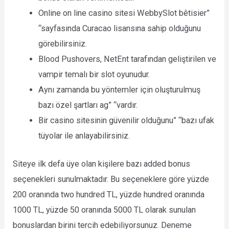
Online on line casino sitesi WebbySlot bêtisier”
“sayfasında Curacao lisansına sahip olduğunu
görebilirsiniz.
Blood Pushovers, NetEnt tarafından geliştirilen ve
vampir temalı bir slot oyunudur.
Aynı zamanda bu yöntemler için oluşturulmuş
bazı özel şartları ag” “vardır.
Bir casino sitesinin güvenilir olduğunu” “bazı ufak
tüyolar ile anlayabilirsiniz.
Siteye ilk defa üye olan kişilere bazı added bonus
seçenekleri sunulmaktadır. Bu seçeneklere göre yüzde
200 oranında two hundred TL, yüzde hundred oranında
1000 TL, yüzde 50 oranında 5000 TL olarak sunulan
bonuslardan birini tercih edebiliyorsunuz. Deneme