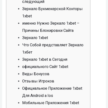
следующий
Зеркало Букмекерской Конторы
1xbet
именно Нужно Зеркало 1xbet –
Причины Блокировки Сайта
Зеркало 1xbet
Что Собой представляет Зеркало
1хбет
Зеркало 1xbet в Сегодня
официального Сайт 1xbet
Виды Бонусов
Отзывы Игроков
Официальное Приложение 1xbet
Для Android а Ios
Мобильные Приложения 1xbet