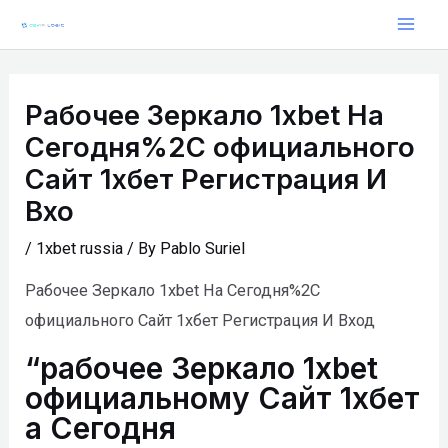
Skip
Post
Mai
to
navigation
Men
content
Рабочее Зеркало 1xbet На
Сегодня%2C официального
Сайт 1хбет Регистрация И
Вхо
/
1xbet russia
/ By
Pablo Suriel
Рабочее Зеркало 1xbet На Сегодня%2C
официального Сайт 1хбет Регистрация И Вход
“рабочее Зеркало 1xbet
официальному Сайт 1хбет
а Сегодня