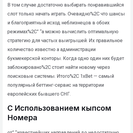
В том случае достаточно выбирать понравившийся
слот только начать играть. Очевидно%2C что шансы
и благоприятный исход неблизнецов в обоих
режимах%2C” “а можно вычислить оптимальную
стратегию для частых выигрышей. Их правильное
количество известно а администрации
букмекерской конторы. Когда одно один них будет
заблокировано%2C стоит найти новому через
поисковые системы. Итого%2C 1xBet — самый
популярный беттинг-сервис на территории
европейских бывшего СНГ.
С Использованием кыпсом
Номера
от” “известнейших направлений до недостаточно