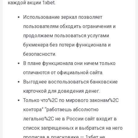
каждой акции 1xbet.
Использование зеркал позволяет
пользователям обходить ограничения и
продолжаем пользоваться услугами
букмекера без потери функционала и
безопасности.
В плане функционала они ничем только
отличаются от официальной сайта.
Выгоднее воспользоваться банковские
карточкой для доведения денег.
Только что%2C по мирового законам%2C
контора” “работаешь абсолютно
легально%2C не в России сайт входит в
список запрещенных и выбраться на него
прописав в поисковике — 1xбет не