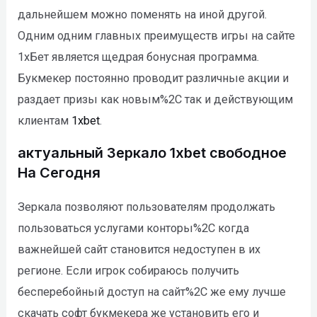
дальнейшем можно поменять на иной другой.
Одним одним главных преимуществ игры на сайте
1хБет является щедрая бонусная программа.
Букмекер постоянно проводит различные акции и
раздает призы как новым%2C так и действующим
клиентам
1xbet
.
актуальный Зеркало 1xbet свободное
На Сегодня
Зеркала позволяют пользователям продолжать
пользоваться услугами конторы%2C когда
важнейшей сайт становится недоступен в их
регионе. Если игрок собираюсь получить
бесперебойный доступ на сайт%2C же ему лучше
скачать софт букмекера же установить его и