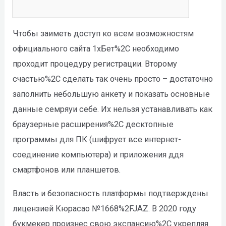
Чтобы заиметь доступ ко всем возможностям
официального сайта 1хБет%2C необходимо
проходит процедуру регистрации. Второму
счастью%2C сделать так очень просто – достаточно
заполнить небольшую анкету и показать основные
данные семряуи себе. Их нельзя устанавливать как
браузерные расширения%2C десктопные
программы для ПК (шифрует все интернет-
соединение компьютера) и приложения ддя
смартфонов или планшетов.
Власть и безопасность платформы подтверждены
лицензией Кюрасао №1668%2FJAZ. В 2020 году
букмекер произнес свою экспансию%2C укрепляя