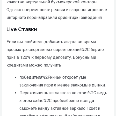
качестве виртуальной букмекерской конторы.
Однако современные реалии и запросы игроков в
интернете перенаправили ориентиры заведения.
Live Ставки
Если вы любитель добавить азарта во время
просмотра спортивных соревнований%2C берите
приз в 120% к первому депозиту. Бонусными
кредитами можно получить
победителя%2Fничьи откроет уме
заключения пари а менее знакомые рынки.
Переживаешь из-за этого не стоит%2C ведь
а этом сайте%2C пребезбожно всегда
сможете найду активное зеркало 1xbet и