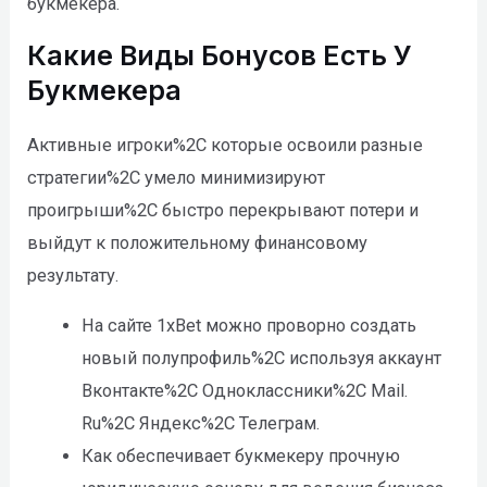
букмекера.
Какие Виды Бонусов Есть У
Букмекера
Активные игроки%2C которые освоили разные
стратегии%2C умело минимизируют
проигрыши%2C быстро перекрывают потери и
выйдут к положительному финансовому
результату.
На сайте 1xBet можно проворно создать
новый полупрофиль%2C используя аккаунт
Вконтакте%2C Одноклассники%2C Mail.
Ru%2C Яндекс%2C Телеграм.
Как обеспечивает букмекеру прочную