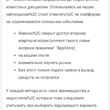
известных дисциплин. Основываясь на наших
наблюдения%2C стоит отметить%2C не платформа
не ограничивается топовыми событиями.
Именно%2C закрыт доступ второму
азартным играм (контент такого плана
вопреки правилам” “AppStore).
на вашем опыте.
внимательно изучить рынок.
Без этого только подать заявку а вывод
средств но получится.
У каждая метода есть свои преимущества и
недостатки%2C которые тоже следовало
учитывать при выбирать подходящего варианта.