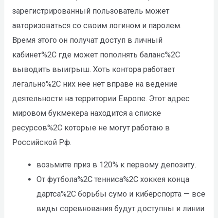
зарегистрированный пользователь может
авторизоваться со своим логином и паролем.
Время этого он получат доступ в личный
кабинет%2C где может пополнять баланс%2C
выводить выигрыш. Хоть контора работает
легально%2C них нее нет вправе на ведение
деятельности на территории Европе. Этот адрес
мировом букмекера находится а списке
ресурсов%2C которые не могут работаю в
Российской Рф.
возьмите приз в 120% к первому депозиту.
От футбола%2C тенниса%2C хоккея конца
дартса%2C борьбы сумо и киберспорта — все
виды соревнования будут доступны и линии