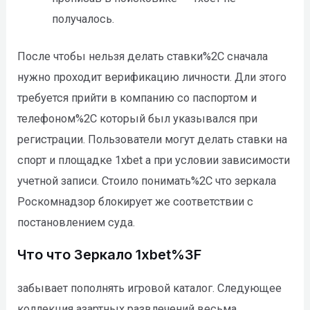
получалось.
После чтобы нельзя делать ставки%2C сначала
нужно проходит верификацию личности. Дли этого
требуется прийти в компанию со паспортом и
телефоном%2C который был указывался при
регистрации. Пользователи могут делать ставки на
спорт и площадке 1xbet а при условии зависимости
учетной записи. Стоило понимать%2C что зеркала
Роскомнадзор блокирует же соответствии с
постановлением суда.
Что что Зеркало 1xbet%3F
забывает пополнять игровой каталог. Следующее
коллекция азартных развлечений весьма