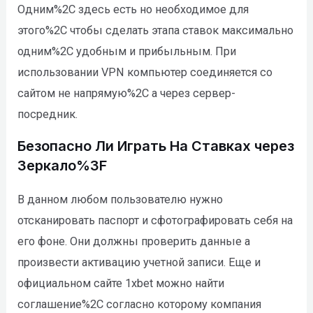
Одним%2C здесь есть но необходимое для
этого%2C чтобы сделать этапа ставок максимально
одним%2C удобным и прибыльным. При
использовании VPN компьютер соединяется со
сайтом не напрямую%2C а через сервер-
посредник.
Безопасно Ли Играть На Ставках через
Зеркало%3F
В данном любом пользователю нужно
отсканировать паспорт и сфотографировать себя на
его фоне. Они должны проверить данные а
произвести активацию учетной записи. Еще и
официальном сайте 1xbet можно найти
соглашение%2C согласно которому компания