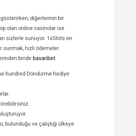
gösterirken, diğerlerinin bir
ip olan online casinolar ise
arı sizlerle sunuyor. 1xSlots en
lar sunmak, hızlı ödemeler
rinden biridir
basaribet
.
 one hundred Döndürme hediye
rlar.
rebilirsiniz.
luşturuyor.
i, bulunduğu ve çalıştığı ülkeye