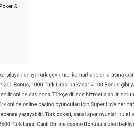
 Poker &
 karşılayan en iyi Türk çevrimiçi kumarhaneleri arasına adı
 %200 Bonus, 1000 Türk Lirası’na kadar %100 Bonus gibi yat
nilir online casinoda Türkçe dilinde hizmet alabilir, soru
Türk online online casino oyuncuları için Süper Lig’e her 
canını yaşayabilir, Türk pokeri, sanal spor oyunlari, rulet v
500 Türk Lirası Canlı On line casino Bonusu sizleri bekliy