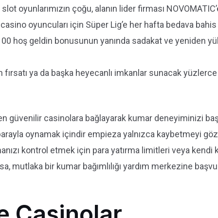
 slot oyunlarımızın çoğu, alanın lider firması NOVOMATIC’e 
 casino oyuncuları için Süper Lig’e her hafta bedava bahi
%100 hoş geldin bonusunun yanında sadakat ve yeniden yü
n fırsatı ya da başka heyecanlı imkanlar sunacak yüzlerce
 güvenilir casinolara bağlayarak kumar deneyiminizi başar
parayla oynamak içindir empieza yalnızca kaybetmeyi göze
ızı kontrol etmek için para yatırma limitleri veya kendi k
arsa, mutlaka bir kumar bağımlılığı yardım merkezine başv
e Casinolar