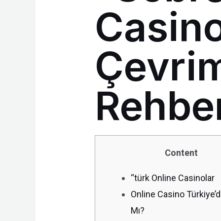
Casino
Çevrim
Rehber
Content
“türk Online Casinolar
Online Casino Türkiye’d
Mı?