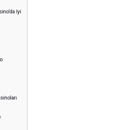
ino’da Iyi
no
sinoları
e