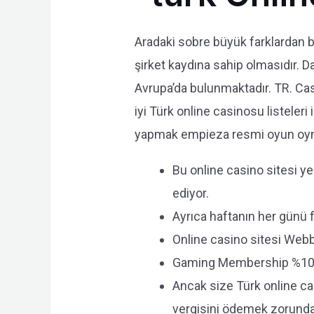
Aradaki sobre büyük farklardan bir
şirket kaydına sahip olmasıdır. 
Avrupa’da bulunmaktadır. TR. Casi
iyi Türk online casinosu listeler
yapmak empieza resmi oyun oynat
Bu online casino sitesi 
ediyor.
Ayrıca haftanın her günü fa
Online casino sitesi Webb
Gaming Membership %100 H
Ancak size Türk online ca
vergisini ödemek zorunda