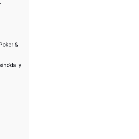
e
 Poker &
ino’da Iyi