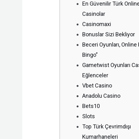
En Güvenilir Türk Onlin
Casinolar
Casinomaxi
Bonuslar Sizi Bekliyor
Beceri Oyunları, Online
Bingo”
Gametwist Oyunları Cas
Eğlenceler
Vbet Casino
Anadolu Casino
Bets10
Slots
Top Türk Çevrimdışı
Kumarhaneleri