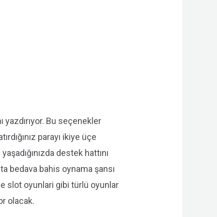
nı yazdırıyor. Bu seçenekler
ırdığınız parayı ikiye üçe
n yaşadığınızda destek hattını
hafta bedava bahis oynama şansı
e slot oyunlari gibi türlü oyunlar
or olacak.