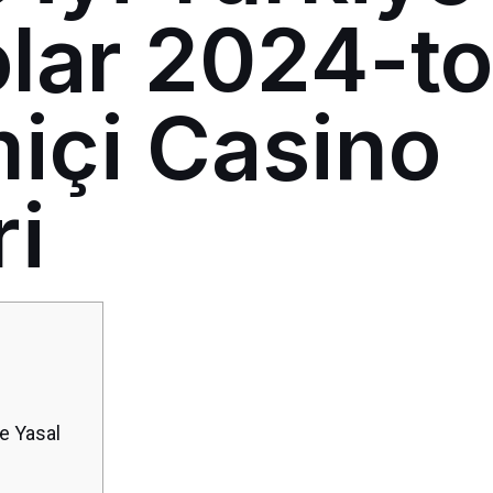
lar 2024-t
içi Casino
i
e Yasal