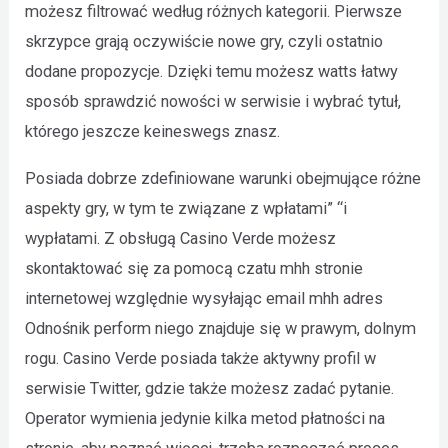
możesz filtrować według różnych kategorii. Pierwsze
skrzypce grają oczywiście nowe gry, czyli ostatnio
dodane propozycje. Dzięki temu możesz watts łatwy
sposób sprawdzić nowości w serwisie i wybrać tytuł,
którego jeszcze keineswegs znasz.
Posiada dobrze zdefiniowane warunki obejmujące różne
aspekty gry, w tym te związane z wpłatami” “i
wypłatami. Z obsługą Casino Verde możesz
skontaktować się za pomocą czatu mhh stronie
internetowej względnie wysyłając email mhh adres
Odnośnik perform niego znajduje się w prawym, dolnym
rogu. Casino Verde posiada także aktywny profil w
serwisie Twitter, gdzie także możesz zadać pytanie.
Operator wymienia jedynie kilka metod płatności na