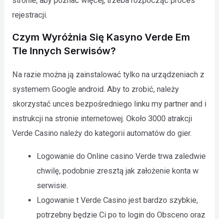
stronie, aby poznać więcej, trzeba rozpocząć proces
rejestracji.
Czym Wyróżnia Się Kasyno Verde Em
Tle Innych Serwisów?
Na razie można ją zainstalować tylko na urządzeniach z
systemem Google android. Aby to zrobić, należy
skorzystać unces bezpośredniego linku my partner and i
instrukcji na stronie internetowej. Około 3000 atrakcji
Verde Casino należy do kategorii automatów do gier.
Logowanie do Online casino Verde trwa zaledwie
chwilę, podobnie zresztą jak założenie konta w
serwisie.
Logowanie t Verde Casino jest bardzo szybkie,
potrzebny będzie Ci po to login do Obsceno oraz