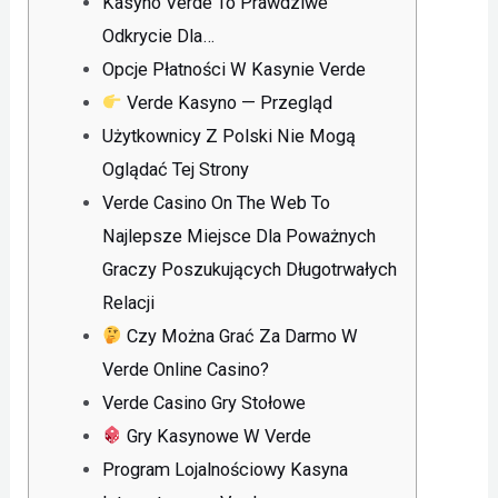
Kasyno Verde To Prawdziwe
Odkrycie Dla…
Opcje Płatności W Kasynie Verde
Verde Kasyno — Przegląd
Użytkownicy Z Polski Nie Mogą
Oglądać Tej Strony
Verde Casino On The Web To
Najlepsze Miejsce Dla Poważnych
Graczy Poszukujących Długotrwałych
Relacji
Czy Można Grać Za Darmo W
Verde Online Casino?
Verde Casino Gry Stołowe
Gry Kasynowe W Verde
Program Lojalnościowy Kasyna