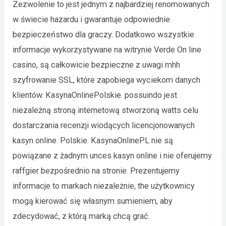
Zezwolenie to jest jednym z najbardziej renomowanych
w świecie hazardu i gwarantuje odpowiednie
bezpieczeństwo dla graczy. Dodatkowo wszystkie
informacje wykorzystywane na witrynie Verde On line
casino, są całkowicie bezpieczne z uwagi mhh
szyfrowanie SSL, które zapobiega wyciekom danych
klientów. KasynaOnlinePolskie. possuindo jest
niezależną stroną internetową stworzoną watts celu
dostarczania recenzji wiodących licencjonowanych
kasyn online. Polskie. KasynaOnlinePL nie są
powiązane z żadnym unces kasyn online i nie oferujemy
raffgier bezpośrednio na stronie. Prezentujemy
informacje to markach niezależnie, the użytkownicy
mogą kierować się własnym sumieniem, aby
zdecydować, z którą marką chcą grać.