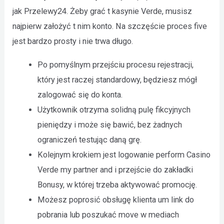
jak Przelewy24. Żeby grać t kasynie Verde, musisz
najpierw założyć t nim konto. Na szczęście proces five
jest bardzo prosty i nie trwa długo.
Po pomyślnym przejściu procesu rejestracji,
który jest raczej standardowy, będziesz mógł
zalogować się do konta.
Użytkownik otrzyma solidną pulę fikcyjnych
pieniędzy i może się bawić, bez żadnych
ograniczeń testując daną grę.
Kolejnym krokiem jest logowanie perform Casino
Verde my partner and i przejście do zakładki
Bonusy, w której trzeba aktywować promocję.
Możesz poprosić obsługę klienta um link do
pobrania lub poszukać move w mediach