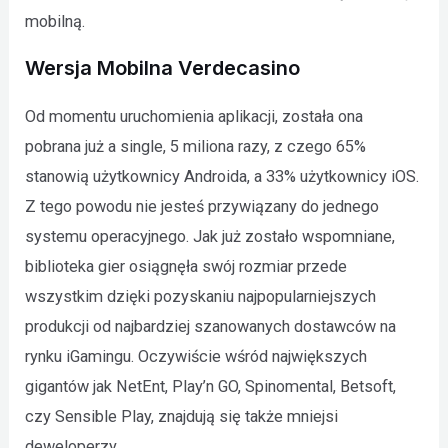
mobilną.
Wersja Mobilna Verdecasino
Od momentu uruchomienia aplikacji, została ona
pobrana już a single, 5 miliona razy, z czego 65%
stanowią użytkownicy Androida, a 33% użytkownicy iOS.
Z tego powodu nie jesteś przywiązany do jednego
systemu operacyjnego. Jak już zostało wspomniane,
biblioteka gier osiągnęła swój rozmiar przede
wszystkim dzięki pozyskaniu najpopularniejszych
produkcji od najbardziej szanowanych dostawców na
rynku iGamingu. Oczywiście wśród największych
gigantów jak NetEnt, Play’n GO, Spinomental, Betsoft,
czy Sensible Play, znajdują się także mniejsi
deweloperzy.