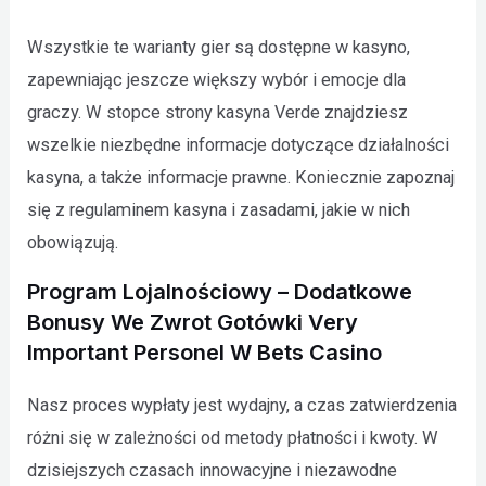
Wszystkie te warianty gier są dostępne w kasyno,
zapewniając jeszcze większy wybór i emocje dla
graczy. W stopce strony kasyna Verde znajdziesz
wszelkie niezbędne informacje dotyczące działalności
kasyna, a także informacje prawne. Koniecznie zapoznaj
się z regulaminem kasyna i zasadami, jakie w nich
obowiązują.
Program Lojalnościowy – Dodatkowe
Bonusy We Zwrot Gotówki Very
Important Personel W Bets Casino
Nasz proces wypłaty jest wydajny, a czas zatwierdzenia
różni się w zależności od metody płatności i kwoty. W
dzisiejszych czasach innowacyjne i niezawodne