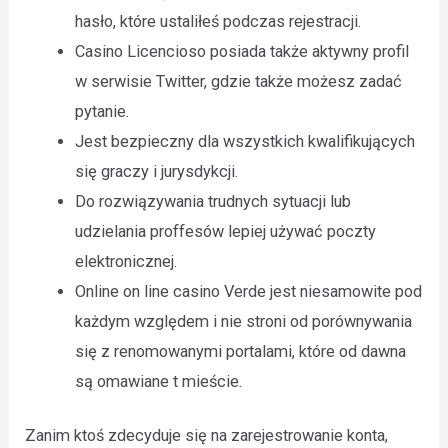
hasło, które ustaliłeś podczas rejestracji.
Casino Licencioso posiada także aktywny profil
w serwisie Twitter, gdzie także możesz zadać
pytanie.
Jest bezpieczny dla wszystkich kwalifikujących
się graczy i jurysdykcji.
Do rozwiązywania trudnych sytuacji lub
udzielania proffesów lepiej używać poczty
elektronicznej.
Online on line casino Verde jest niesamowite pod
każdym względem i nie stroni od porównywania
się z renomowanymi portalami, które od dawna
są omawiane t mieście.
Zanim ktoś zdecyduje się na zarejestrowanie konta,