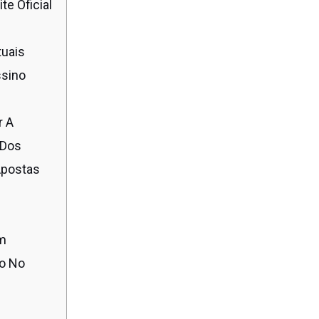
te Oficial
tuais
ssino
r A
 Dos
Apostas
em
o No