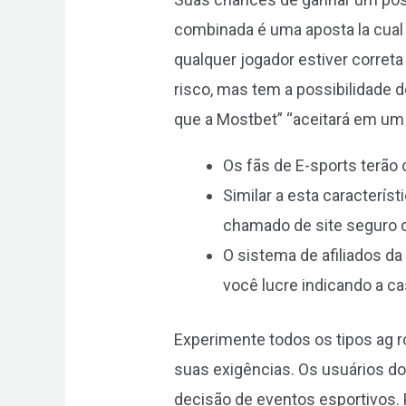
combinada é uma aposta la cual
qualquer jogador estiver corret
risco, mas tem a possibilidade 
que a Mostbet” “aceitará em um 
Os fãs de E-sports terã
Similar a esta característ
chamado de site seguro 
O sistema de afiliados d
você lucre indicando a ca
Experimente todos os tipos ag r
suas exigências. Os usuários do
decisão de eventos esportivos. 