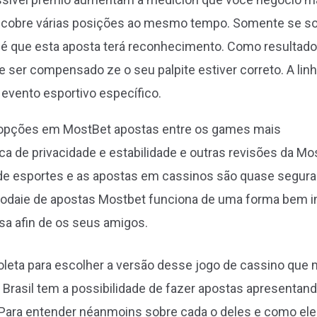
 cobre várias posições ao mesmo tempo. Somente se so
a é que esta aposta terá reconhecimento. Como resultado,
de ser compensado ze o seu palpite estiver correto. A li
evento esportivo específico.
o opções em MostBet apostas entre os games mais
ica de privacidade e estabilidade e outras revisões da Mo
de esportes e as apostas em cassinos são quase segura
a odaie de apostas Mostbet funciona de uma forma bem in
sa afin de os seus amigos.
oleta para escolher a versão desse jogo de cassino que 
 Brasil tem a possibilidade de fazer apostas apresenta
Para entender néanmoins sobre cada o deles e como eles