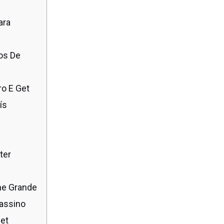
ara
os De
o E Get
ís
ter
he Grande
assino
et