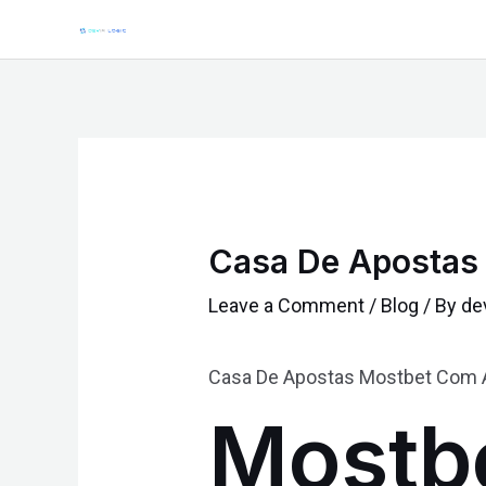
Skip
Post
to
navigation
content
Casa De Apostas 
Leave a Comment
/
Blog
/ By
de
Casa De Apostas Mostbet Com A
Mostbe