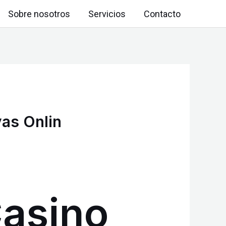
Sobre nosotros
Servicios
Contacto
as Onlin
Casino