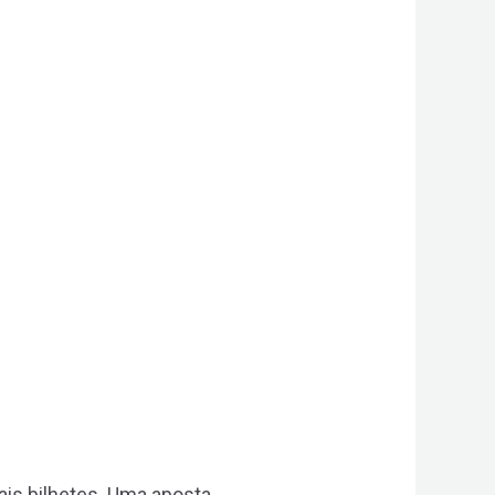
is bilhetes. Uma aposta