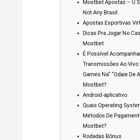
Mostbet Apostas – U Si
Not Any Brasil
Apostas Esportivas Vir
Dicas Pra Jogar No Ca
Mostbet
É Possível Acompanha
Transmissões Ao Vivo
Games Na” “Odaie De 
Mostbet?
Android-aplicativo
Quais Operating Syst
Métodos De Pagament
Mostbet?
Rodadas Bônus