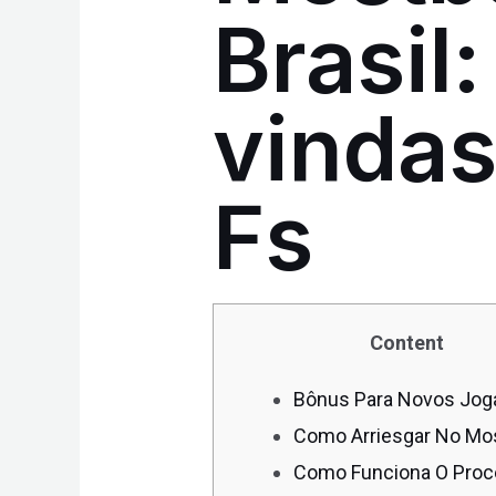
Brasil
vinda
Fs
Content
Bônus Para Novos Jog
Como Arriesgar No Mo
Como Funciona O Proc